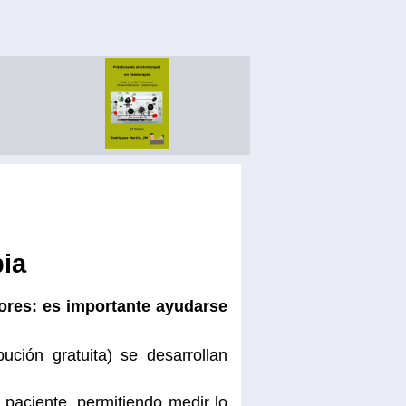
pia
dores: es importante ayudarse
bución gratuita) se desarrollan
 paciente, permitiendo medir lo