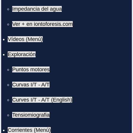
Impedancia del agua
Ver + en iontoforesis.com
Vídeos (Menú)
Exploración
Puntos motores
Curvas I/T - A/T
Curves I/T - A/T (English)
Tensiomiografia
Corrientes (Menú)