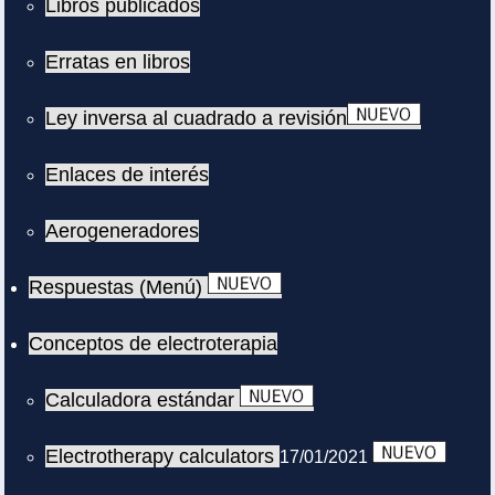
Libros publicados
Erratas en libros
Ley inversa al cuadrado a revisión
Enlaces de interés
Aerogeneradores
Respuestas (Menú)
Conceptos de electroterapia
Calculadora estándar
Electrotherapy calculators
17/01/2021