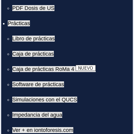
PDF Dosis de US
Prácticas
Libro de prácticas
Caja de prácticas
Caja de prácticas RoMa 4
Software de prácticas
Simulaciones con el QUCS
Impedancia del agua
Ver + en iontoforesis.com